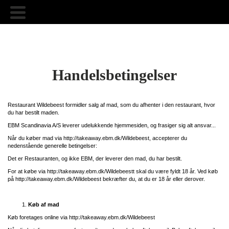
Handelsbetingelser
Restaurant
Wildebeest
formidler salg af mad, som du afhenter i den restaurant, hvor
du har bestilt maden.
EBM Scandinavia A/S leverer udelukkende hjemmesiden, og frasiger sig alt ansvar...
Når du køber mad via
http://takeaway.ebm.dk/Wildebeest
, accepterer du
nedenstående generelle betingelser:
Det er Restauranten, og ikke EBM, der leverer den mad, du har bestilt.
For at købe via
http://takeaway.ebm.dk/Wildebeest
t
skal du være fyldt 18 år. Ved køb
på
http://takeaway.ebm.dk/
Wildebeest
bekræfter du, at du er 18 år eller derover.
Køb af mad
Køb foretages online via
http://takeaway.ebm.dk/Wildebeest