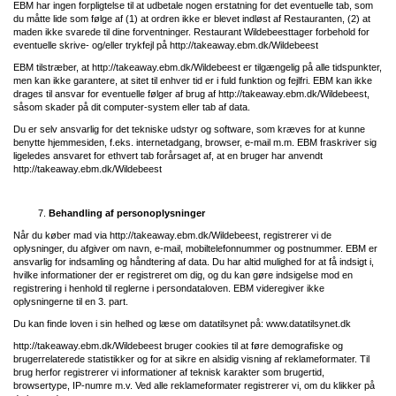
EBM har ingen forpligtelse til at udbetale nogen erstatning for det eventuelle tab, som
du måtte lide som følge af (1) at ordren ikke er blevet indløst af Restauranten, (2) at
maden ikke svarede til dine forventninger. Restaurant
Wildebeest
tager forbehold for
eventuelle skrive- og/eller trykfejl på
http://takeaway.ebm.dk/Wildebeest
EBM tilstræber, at
http://takeaway.ebm.dk/Wildebeest
er tilgængelig på alle tidspunkter,
men kan ikke garantere, at sitet til enhver tid er i fuld funktion og fejlfri. EBM kan ikke
drages til ansvar for eventuelle følger af brug af
http://takeaway.ebm.dk/Wildebeest
,
såsom skader på dit computer-system eller tab af data.
Du er selv ansvarlig for det tekniske udstyr og software, som kræves for at kunne
benytte hjemmesiden, f.eks. internetadgang, browser, e-mail m.m. EBM fraskriver sig
ligeledes ansvaret for ethvert tab forårsaget af, at en bruger har anvendt
http://takeaway.ebm.dk/Wildebeest
Behandling af personoplysninger
Når du køber mad via
http://takeaway.ebm.dk/Wildebeest
, registrerer vi de
oplysninger, du afgiver om navn, e-mail, mobiltelefonnummer og postnummer. EBM er
ansvarlig for indsamling og håndtering af data. Du har altid mulighed for at få indsigt i,
hvilke informationer der er registreret om dig, og du kan gøre indsigelse mod en
registrering i henhold til reglerne i persondataloven. EBM videregiver ikke
oplysningerne til en 3. part.
Du kan finde loven i sin helhed og læse om datatilsynet på: www.datatilsynet.dk
http://takeaway.ebm.dk/Wildebeest
bruger cookies til at føre demografiske og
brugerrelaterede statistikker og for at sikre en alsidig visning af reklameformater. Til
brug herfor registrerer vi informationer af teknisk karakter som brugertid,
browsertype, IP-numre m.v. Ved alle reklameformater registrerer vi, om du klikker på