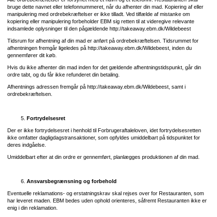
bruge dette navnet eller telefonnummeret, når du afhenter din mad. Kopiering af eller
manipulering med ordrebekræftelser er ikke tilladt. Ved tilfælde af mistanke om
kopiering eller manipulering forbeholder EBM sig retten til at videregive relevante
indsamlede oplysninger til den pågældende
http://takeaway.ebm.dk/Wildebeest
Tidsrum for afhentning af din mad er anført på ordrebekræftelsen. Tidsrummet for
afhentningen fremgår ligeledes på
http://takeaway.ebm.dk/Wildebeest
, inden du
gennemfører dit køb.
Hvis du ikke afhenter din mad inden for det gældende afhentningstidspunkt, går din
ordre tabt, og du får ikke refunderet din betaling.
Afhentnings adressen fremgår på
http://takeaway.ebm.dk/Wildebeest
, samt i
ordrebekræftelsen.
Fortrydelsesret
Der er ikke fortrydelsesret i henhold til Forbrugeraftaleloven, idet fortrydelsesretten
ikke omfatter dagligdagstransaktioner, som opfyldes umiddelbart på tidspunktet for
deres indgåelse.
Umiddelbart efter at din ordre er gennemført, planlægges produktionen af din mad.
Ansvarsbegrænsning og forbehold
Eventuelle reklamations- og erstatningskrav skal rejses over for Restauranten, som
har leveret maden. EBM bedes uden ophold orienteres, såfremt Restauranten ikke er
enig i din reklamation.