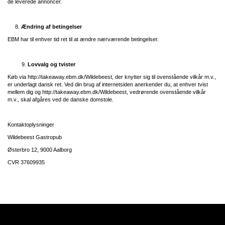
de leverede annoncer.
8.
Ændring af betingelser
EBM har til enhver tid ret til at ændre nærværende betingelser.
Lovvalg og tvister
Køb via
http://takeaway.ebm.dk/Wildebeest
, der knytter sig til ovenstående vilkår m.v.,
er underlagt dansk ret. Ved din brug af internetsiden anerkender du, at enhver tvist
mellem dig og
http://takeaway.ebm.dk/Wildebeest
, vedrørende ovenstående vilkår
m.v., skal afgåres ved de danske domstole.
Kontaktoplysninger
Wildebeest Gastropub
Østerbro 12, 9000 Aalborg
CVR
37609935