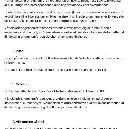
Når din betaling er gennemført, modtager du en bekræftelsesmail. Bekræftelsesmail
skal du bruge ved korrespondance med
http://takeaway.ebm.dk/Wildebeest
Skulle din betaling ikke lykkes ved første forsøg (f.eks. fordi den konto du har angivet
ved din bestilling ikke eksisterer, ikke har dækning, kreditkortnummeret er forkert, eller
kortet har nået kreditgrænsen), kommer ordren heller ikke i stand.
Når dit køb er gennemført sendes ordrebekræftelsen til dig pr. e-mail til den e-
mailadresse, du har oplyst. Afsendelsen af ordrebekræftelse sker umiddelbart efter, at
din betaling er gennemført og derefter vil pengene debiteres.
Priser
Prisen på maden er fastsat af
http://takeaway.ebm.dk/Wildebeest
. Alle anførte priser er
inklusiv moms.
Der tages forbehold for trykfejl, kurs- og prisændringer samt tekniske fejl.
Betaling
Du kan benytte Dankort, Visa, Visa Electron, Mastercard., Maestro, JBC.
Når dit køb er gennemført sendes ordrebekræftelsen til dig pr. e-mail til den e-
mailadresse, du har oplyst. Afsendelsen af ordrebekræftelse sker umiddelbart efter, at
din betaling er gennemført og derefter vil pengene debiteres.
Afhentning af mad
Alle ordrebekræftelser er forsynet med et navn og et telefonnr. Restauranten skal