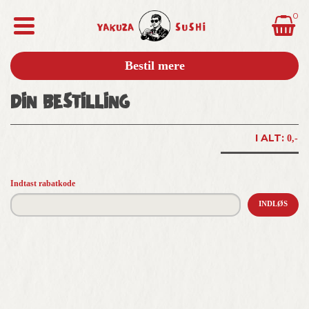
0
Bestil mere
DIN BESTILLING
I ALT:
0,-
Indtast rabatkode
INDLØS